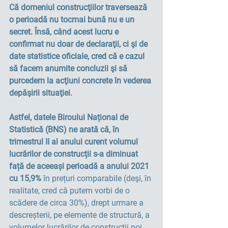
Că domeniul construcţiilor traversează 
o perioadă nu tocmai bună nu e un 
secret. Însă, când acest lucru e 
confirmat nu doar de declaraţii, ci şi de 
date statistice oficiale, cred că e cazul 
să facem anumite concluzii şi să 
purcedem la acţiuni concrete în vederea 
depăşirii situaţiei.
Astfel, datele Biroului Național de 
Statistică (BNS) ne arată că, în 
trimestrul II al anului curent volumul 
lucrărilor de construcții s-a diminuat 
față de aceeași perioadă a anului 2021 
cu 15,9%
 în prețuri comparabile (deşi, în 
realitate, cred că putem vorbi de o 
scădere de circa 30%), drept urmare a 
descreșterii, pe elemente de structură, a 
volumelor lucrărilor de construcții noi 