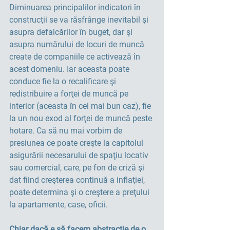
Diminuarea principalilor indicatori în 
construcţii se va răsfrânge inevitabil şi 
asupra defalcărilor în buget, dar şi 
asupra numărului de locuri de muncă 
create de companiile ce activează în 
acest domeniu. Iar aceasta poate 
conduce fie la o recalificare şi 
redistribuire a forţei de muncă pe 
interior (aceasta în cel mai bun caz), fie 
la un nou exod al forţei de muncă peste 
hotare. Ca să nu mai vorbim de 
presiunea ce poate creşte la capitolul 
asigurării necesarului de spaţiu locativ 
sau comercial, care, pe fon de criză şi 
dat fiind creşterea continuă a inflaţiei, 
poate determina şi o creştere a preţului 
la apartamente, case, oficii.  
Chiar dacă e să facem abstracţie de o 