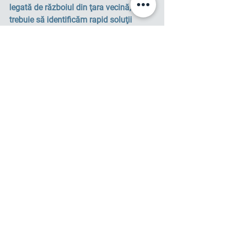
legată de războiul din ţara vecină, 
trebuie să identificăm rapid soluţii 
pentru stoparea declinului în construcţii 
şi pentru revigorarea domeniului. Iar 
pentru aceasta se impune un amplu 
dialog cu factorii decizionali, în urma 
căruia să rezulte soluţii bune pentru 
toate părţile implicate. 
Or, e vorba şi de 
defalcările la bugetul de stat, şi de 
locurile de muncă, dar şi de acoperirea 
necesităţilor ce există la capitolul 
asigurării cu spaţiu locativ şi comercial. 
Semnalul de alarmă pe care l-am primit 
inclusiv prin intermediul datelor 
statistice ale BNS nu trebuie ignorat, ci 
înţeles corect şi de acţionat 
corespunzător.
Viorel Godea, Director general al 