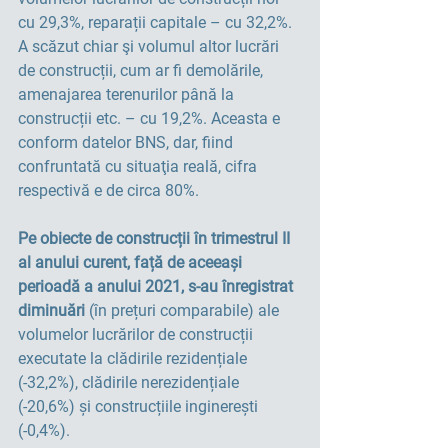
cu 29,3%, reparații capitale – cu 32,2%. 
A scăzut chiar şi volumul altor lucrări 
de construcții, cum ar fi demolările, 
amenajarea terenurilor până la 
construcții etc. – cu 19,2%. Aceasta e 
conform datelor BNS, dar, fiind 
confruntată cu situaţia reală, cifra 
respectivă e de circa 80%.             
Pe obiecte de construcții în trimestrul II 
al anului curent, față de aceeași 
perioadă a anului 2021, s-au înregistrat 
diminuări
 (în prețuri comparabile) ale 
volumelor lucrărilor de construcții 
executate la clădirile rezidențiale 
(-32,2%), clădirile nerezidențiale 
(-20,6%) și construcțiile inginerești 
(-0,4%).