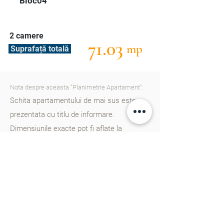
Bloc04
2 camere
71.03
mp
Suprafață totală
Nota despre aceasta "Planimetrie Apartament":
Schita apartamentului de mai sus este
prezentata cu titlu de informare.
Dimensiunile exacte pot fi aflate la
consultantii nostri. Va rugam
sa ne
contactati
pentru a afla mai multe detalii.
Cartierul Cluj în Chișinău este un nou
proiect rezidențial gândit din start pentru
un trai european, dotat cu școală, gradinițe,
parcuri, zone de agreement și multe alte