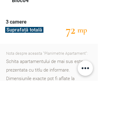
Bloc04
3 camere
72
mp
Suprafață totală
Nota despre aceasta "Planimetrie Apartament":
Schita apartamentului de mai sus este
prezentata cu titlu de informare.
Dimensiunile exacte pot fi aflate la
consultantii nostri. Va rugam
sa ne
contactati
pentru a afla mai multe detalii.
Cartierul Cluj în Chișinău este un nou
proiect rezidențial gândit din start pentru
un trai european, dotat cu școală, gradinițe,
parcuri, zone de agreement și multe alte