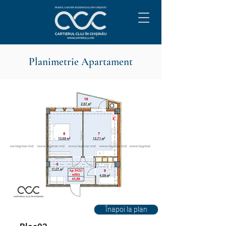
Planimetrie Apartament
Înapoi la plan