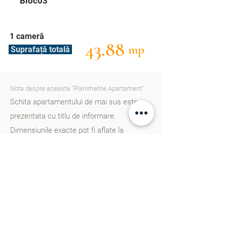
Bloc03
1 cameră
43.88
mp
Suprafață totală
Nota despre aceasta "Planimetrie Apartament":
Schita apartamentului de mai sus este
prezentata cu titlu de informare.
Dimensiunile exacte pot fi aflate la
consultantii nostri. Va rugam
sa ne
contactati
pentru a afla mai multe detalii.
Cartierul Cluj în Chișinău este un nou
proiect rezidențial gândit din start pentru
un trai european, dotat cu școală, gradinițe,
parcuri, zone de agreement și multe alte