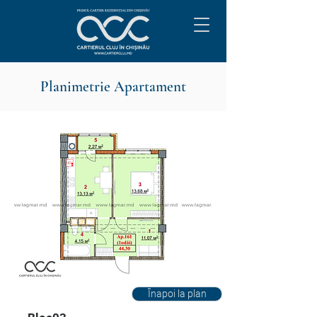
Planimetrie Apartament
Înapoi la plan