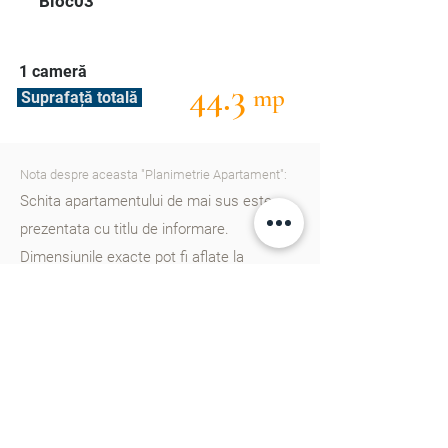
Bloc03
1 cameră
44.3
mp
Suprafață totală
Nota despre aceasta "Planimetrie Apartament":
Schita apartamentului de mai sus este
prezentata cu titlu de informare.
Dimensiunile exacte pot fi aflate la
consultantii nostri. Va rugam
sa ne
contactati
pentru a afla mai multe detalii.
Cartierul Cluj în Chișinău este un nou
proiect rezidențial gândit din start pentru
un trai european, dotat cu școală, gradinițe,
parcuri, zone de agreement și multe alte