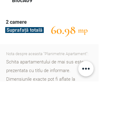
BlocA09
2 camere
60.98
mp
Suprafață totală
Nota despre aceasta "Planimetrie Apartament":
Schita apartamentului de mai sus este
prezentata cu titlu de informare.
Dimensiunile exacte pot fi aflate la
consultantii nostri. Va rugam
sa ne
contactati
pentru a afla mai multe detalii.
Cartierul Cluj în Chișinău este un nou
proiect rezidențial gândit din start pentru
un trai european, dotat cu școală, gradinițe,
parcuri, zone de agreement și multe alte