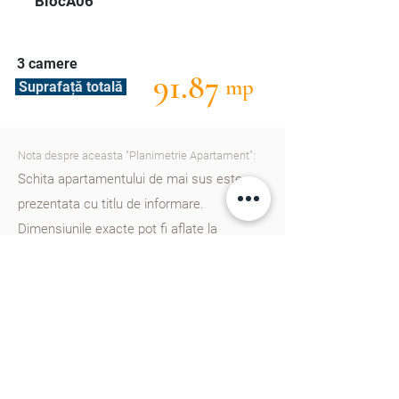
BlocA06
3 camere
91.87
mp
Suprafață totală
Nota despre aceasta "Planimetrie Apartament":
Schita apartamentului de mai sus este
prezentata cu titlu de informare.
Dimensiunile exacte pot fi aflate la
consultantii nostri. Va rugam
sa ne
contactati
pentru a afla mai multe detalii.
Cartierul Cluj în Chișinău este un nou
proiect rezidențial gândit din start pentru
un trai european, dotat cu școală, gradinițe,
parcuri, zone de agreement și multe alte