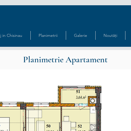
j in Chisinau
Planimetrii
Galerie
Noutăți
Planimetrie Apartament