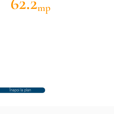
62.2
mp
Înapoi la plan