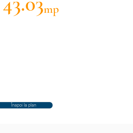
43.03
mp
Înapoi la plan