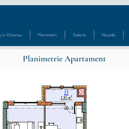
j in Chisinau
Planimetrii
Galerie
Noutăți
Planimetrie Apartament