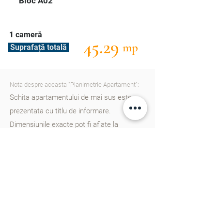
Bloc A02
1 cameră
45.29
mp
Suprafață totală
Nota despre aceasta "Planimetrie Apartament":
Schita apartamentului de mai sus este
prezentata cu titlu de informare.
Dimensiunile exacte pot fi aflate la
consultantii nostri. Va rugam
sa ne
contactati
pentru a afla mai multe detalii.
Cartierul Cluj în Chișinău este un nou
proiect rezidențial gândit din start pentru
un trai european, dotat cu școală, gradinițe,
parcuri, zone de agreement și multe alte