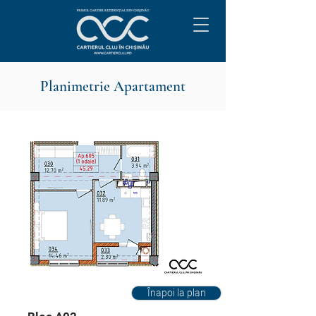
Planimetrie Apartament
Înapoi la plan