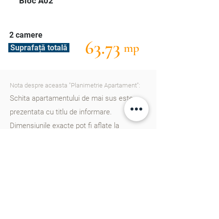
Bloc A02
2 camere
63.73
mp
Suprafață totală
Nota despre aceasta "Planimetrie Apartament":
Schita apartamentului de mai sus este
prezentata cu titlu de informare.
Dimensiunile exacte pot fi aflate la
consultantii nostri. Va rugam
sa ne
contactati
pentru a afla mai multe detalii.
Cartierul Cluj în Chișinău este un nou
proiect rezidențial gândit din start pentru
un trai european, dotat cu școală, gradinițe,
parcuri, zone de agreement și multe alte