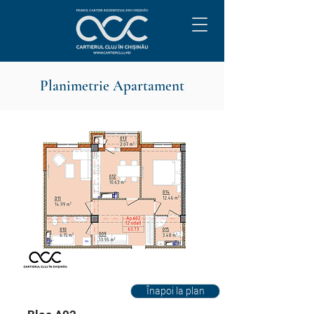
Planimetrie Apartament
Înapoi la plan